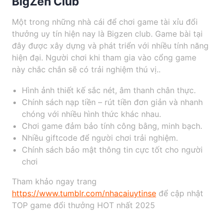
BigZen Club
Một trong những nhà cái để chơi game tài xỉu đổi
thưởng uy tín hiện nay là Bigzen club. Game bài tại
đây được xây dựng và phát triển với nhiều tính năng
hiện đại. Người chơi khi tham gia vào cổng game
này chắc chắn sẽ có trải nghiệm thú vị..
Hình ảnh thiết kế sắc nét, âm thanh chân thực.
Chính sách nạp tiền – rút tiền đơn giản và nhanh
chóng với nhiều hình thức khác nhau.
Chơi game đảm bảo tính công bằng, minh bạch.
Nhiều giftcode để người chơi trải nghiệm.
Chính sách bảo mật thông tin cực tốt cho người
chơi
Tham khảo ngay trang
https://www.tumblr.com/nhacaiuytinse
để cập nhật
TOP game đổi thưởng HOT nhất 2025