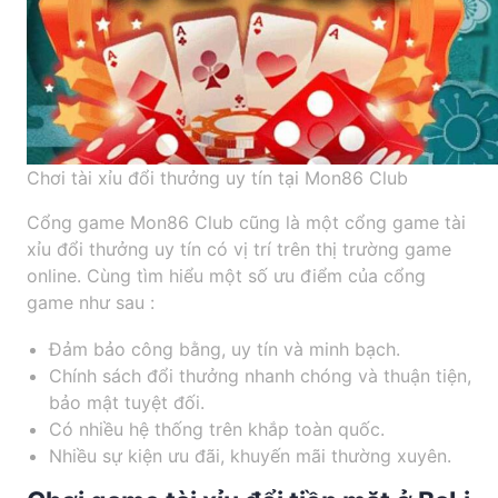
Chơi tài xỉu đổi thưởng uy tín tại Mon86 Club
Cổng game Mon86 Club cũng là một cổng game tài
xỉu đổi thưởng uy tín có vị trí trên thị trường game
online. Cùng tìm hiểu một số ưu điểm của cổng
game như sau :
Đảm bảo công bằng, uy tín và minh bạch.
Chính sách đổi thưởng nhanh chóng và thuận tiện,
bảo mật tuyệt đối.
Có nhiều hệ thống trên khắp toàn quốc.
Nhiều sự kiện ưu đãi, khuyến mãi thường xuyên.