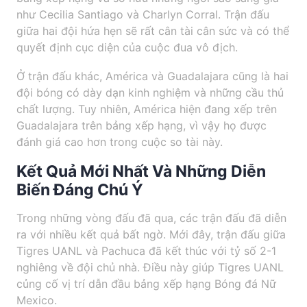
như Cecilia Santiago và Charlyn Corral. Trận đấu
giữa hai đội hứa hẹn sẽ rất cân tài cân sức và có thể
quyết định cục diện của cuộc đua vô địch.
Ở trận đấu khác, América và Guadalajara cũng là hai
đội bóng có dày dạn kinh nghiệm và những cầu thủ
chất lượng. Tuy nhiên, América hiện đang xếp trên
Guadalajara trên bảng xếp hạng, vì vậy họ được
đánh giá cao hơn trong cuộc so tài này.
Kết Quả Mới Nhất Và Những Diễn
Biến Đáng Chú Ý
Trong những vòng đấu đã qua, các trận đấu đã diễn
ra với nhiều kết quả bất ngờ. Mới đây, trận đấu giữa
Tigres UANL và Pachuca đã kết thúc với tỷ số 2-1
nghiêng về đội chủ nhà. Điều này giúp Tigres UANL
củng cố vị trí dẫn đầu bảng xếp hạng Bóng đá Nữ
Mexico.