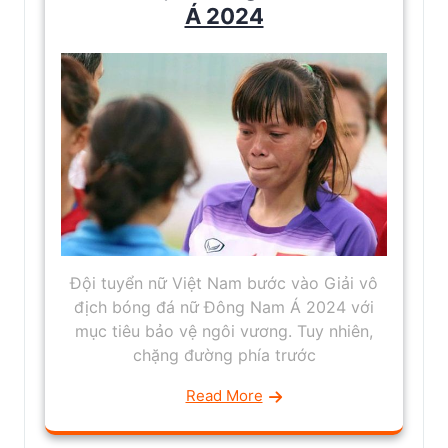
Á 2024
Đội tuyển nữ Việt Nam bước vào Giải vô
địch bóng đá nữ Đông Nam Á 2024 với
mục tiêu bảo vệ ngôi vương. Tuy nhiên,
chặng đường phía trước
Read More