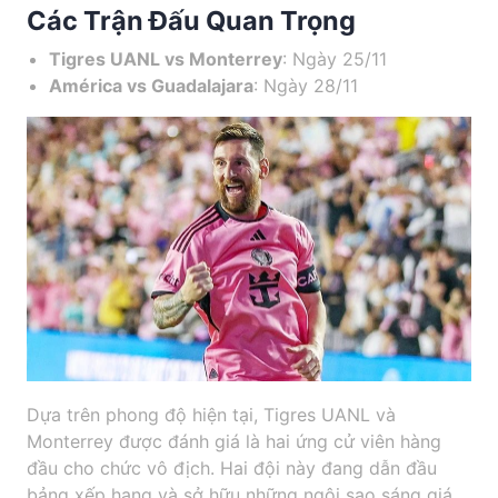
Các Trận Đấu Quan Trọng
Tigres UANL vs Monterrey
: Ngày 25/11
América vs Guadalajara
: Ngày 28/11
Dựa trên phong độ hiện tại, Tigres UANL và
Monterrey được đánh giá là hai ứng cử viên hàng
đầu cho chức vô địch. Hai đội này đang dẫn đầu
bảng xếp hạng và sở hữu những ngôi sao sáng giá