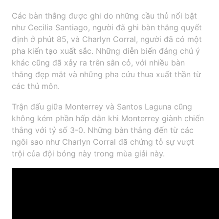
Các bàn thắng được ghi do những cầu thủ nổi bật
như Cecilia Santiago, người đã ghi bàn thắng quyết
định ở phút 85, và Charlyn Corral, người đã có một
pha kiến tạo xuất sắc. Những diễn biến đáng chú ý
khác cũng đã xảy ra trên sân cỏ, với nhiều bàn
thắng đẹp mắt và những pha cứu thua xuất thần từ
các thủ môn.
Trận đấu giữa Monterrey và Santos Laguna cũng
không kém phần hấp dẫn khi Monterrey giành chiến
thắng với tỷ số 3-0. Những bàn thắng đến từ các
ngôi sao như Charlyn Corral đã chứng tỏ sự vượt
trội của đội bóng này trong mùa giải này.