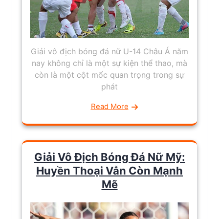
Giải vô địch bóng đá nữ U-14 Châu Á năm
nay không chỉ là một sự kiện thể thao, mà
còn là một cột mốc quan trọng trong sự
phát
Read More
Giải Vô Địch Bóng Đá Nữ Mỹ:
Huyền Thoại Vẫn Còn Mạnh
Mẽ