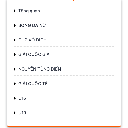
Tổng quan
BÓNG ĐÁ NỮ
CUP VÔ ĐỊCH
GIẢI QUỐC GIA
NGUYỄN TÙNG ĐIỂN
GIẢI QUỐC TẾ
U16
U19