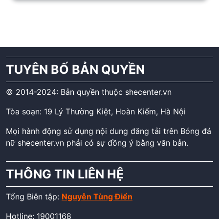
TUYÊN BỐ BẢN QUYỀN
© 2014-2024: Bản quyền thuộc shecenter.vn
Tòa soạn: 19 Lý Thường Kiệt, Hoàn Kiếm, Hà Nội
Mọi hành động sử dụng nội dung đăng tải trên Bóng đá
nữ shecenter.vn phải có sự đồng ý bằng văn bản.
THÔNG TIN LIÊN HỆ
Tổng Biên tập:
Nguyễn Tùng Điển
Hotline: 19001168