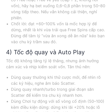
vốn), hãy hạ bet xuống 0,6–0,8 phần trong 50–80
vòng tiếp theo. Nếu vẫn không cải thiện, nghỉ
phiên.
Chốt lời: đạt +60–100% vốn là mốc hợp lý để
dừng, nhất là khi vừa trải qua Free Spins cấp cao.
Đừng để tâm lý “vừa ăn xong dễ ăn nữa” kéo bạn
vào chu kỳ trầm sau đó.
4) Tốc độ quay và Auto Play
Tốc độ không tăng tỷ lệ thắng, nhưng ảnh hưởng
cảm xúc và nhịp kiểm soát vốn. Tân thủ nên:
Dùng quay thường khi thử cược mới, để nhìn rõ
các ký hiệu, nghe âm báo Scatter.
Dùng quay nhanh/turbo trong giai đoạn săn
Scatter để kiểm tra chu kỳ nhanh hơn.
Dùng Chơi tự động với số vòng cố định (50–100)
kèm điều kiện dừng: dừng khi lãi +20% hoặc lỗ