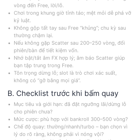
vòng đến Free, lời/lỗ.
Chơi trong khung giờ tỉnh táo; mệt mỏi dễ phá vỡ
kỷ luật.
Không gộp tất tay sau Free “khủng”; chu kỳ sau
thường chậm lại.
Nếu không gặp Scatter sau 200–250 vòng, đổi
phiên/bàn để tiết kiệm vốn.
Nhớ bật/tắt âm FX hợp lý; âm báo Scatter giúp
bạn tập trung trong Free.
Tôn trọng dừng lỗ; slot là trò chơi xác suất,
không có “gỡ bằng mọi giá”.
B. Checklist trước khi bấm quay
Mục tiêu và giới hạn: đã đặt ngưỡng lãi/dừng lỗ
cho phiên chưa?
Mức cược: phù hợp với bankroll 300–500 vòng?
Chế độ quay: thường/nhanh/turbo – bạn chọn vì
lý do rõ ràng, không phải vì nóng vội?