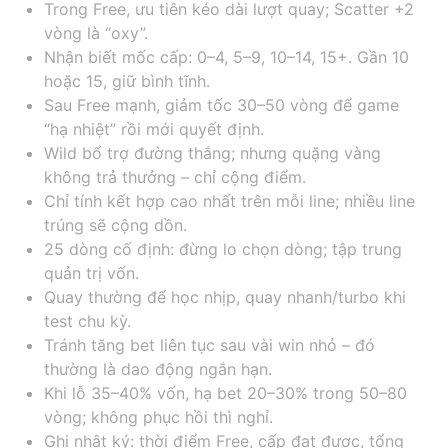
Trong Free, ưu tiên kéo dài lượt quay; Scatter +2
vòng là “oxy”.
Nhận biết mốc cấp: 0–4, 5–9, 10–14, 15+. Gần 10
hoặc 15, giữ bình tĩnh.
Sau Free mạnh, giảm tốc 30–50 vòng để game
“hạ nhiệt” rồi mới quyết định.
Wild bổ trợ đường thắng; nhưng quặng vàng
không trả thưởng – chỉ cộng điểm.
Chỉ tính kết hợp cao nhất trên mỗi line; nhiều line
trúng sẽ cộng dồn.
25 dòng cố định: đừng lo chọn dòng; tập trung
quản trị vốn.
Quay thường để học nhịp, quay nhanh/turbo khi
test chu kỳ.
Tránh tăng bet liên tục sau vài win nhỏ – đó
thường là dao động ngắn hạn.
Khi lỗ 35–40% vốn, hạ bet 20–30% trong 50–80
vòng; không phục hồi thì nghỉ.
Ghi nhật ký: thời điểm Free, cấp đạt được, tổng