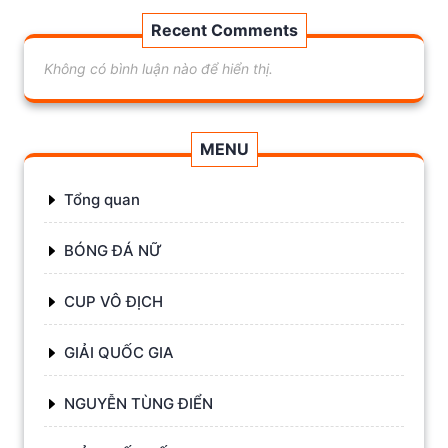
Recent Comments
Không có bình luận nào để hiển thị.
MENU
Tổng quan
BÓNG ĐÁ NỮ
CUP VÔ ĐỊCH
GIẢI QUỐC GIA
NGUYỄN TÙNG ĐIỂN