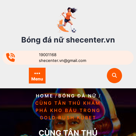
Skip
to
content
Bóng đá nữ shecenter.vn
19001168
shecenter.vn@gmail.com
Menu
/
/
HOME
BÓNG ĐÁ NỮ
CÙNG TÂN THỦ KHÁM
PHÁ KHO BÁU TRONG
GOLD RUSH KUBET
CÙNG TÂN THỦ