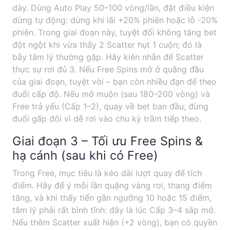
dày. Dùng Auto Play 50–100 vòng/lần, đặt điều kiện
dừng tự động: dừng khi lãi +20% phiên hoặc lỗ -20%
phiên. Trong giai đoạn này, tuyệt đối không tăng bet
đột ngột khi vừa thấy 2 Scatter hụt 1 cuộn; đó là
bẫy tâm lý thường gặp. Hãy kiên nhẫn để Scatter
thực sự rơi đủ 3. Nếu Free Spins mở ở quãng đầu
của giai đoạn, tuyệt vời – bạn còn nhiều đạn để theo
đuổi cấp độ. Nếu mở muộn (sau 180–200 vòng) và
Free trả yếu (Cấp 1–2), quay về bet ban đầu; đừng
đuổi gấp đôi vì dễ rơi vào chu kỳ trầm tiếp theo.
Giai đoạn 3 – Tối ưu Free Spins &
hạ cánh (sau khi có Free)
Trong Free, mục tiêu là kéo dài lượt quay để tích
điểm. Hãy để ý mỗi lần quặng vàng rơi, thang điểm
tăng, và khi thấy tiến gần ngưỡng 10 hoặc 15 điểm,
tâm lý phải rất bình tĩnh: đây là lúc Cấp 3–4 sắp mở.
Nếu thêm Scatter xuất hiện (+2 vòng), bạn có quyền