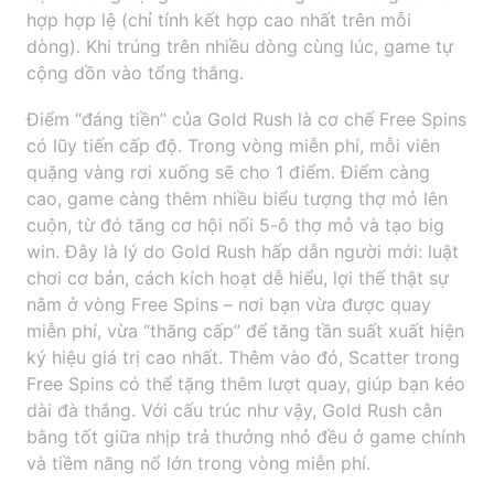
hợp hợp lệ (chỉ tính kết hợp cao nhất trên mỗi
dòng). Khi trúng trên nhiều dòng cùng lúc, game tự
cộng dồn vào tổng thắng.
Điểm “đáng tiền” của Gold Rush là cơ chế Free Spins
có lũy tiến cấp độ. Trong vòng miễn phí, mỗi viên
quặng vàng rơi xuống sẽ cho 1 điểm. Điểm càng
cao, game càng thêm nhiều biểu tượng thợ mỏ lên
cuộn, từ đó tăng cơ hội nối 5-ô thợ mỏ và tạo big
win. Đây là lý do Gold Rush hấp dẫn người mới: luật
chơi cơ bản, cách kích hoạt dễ hiểu, lợi thế thật sự
nằm ở vòng Free Spins – nơi bạn vừa được quay
miễn phí, vừa “thăng cấp” để tăng tần suất xuất hiện
ký hiệu giá trị cao nhất. Thêm vào đó, Scatter trong
Free Spins có thể tặng thêm lượt quay, giúp bạn kéo
dài đà thắng. Với cấu trúc như vậy, Gold Rush cân
bằng tốt giữa nhịp trả thưởng nhỏ đều ở game chính
và tiềm năng nổ lớn trong vòng miễn phí.