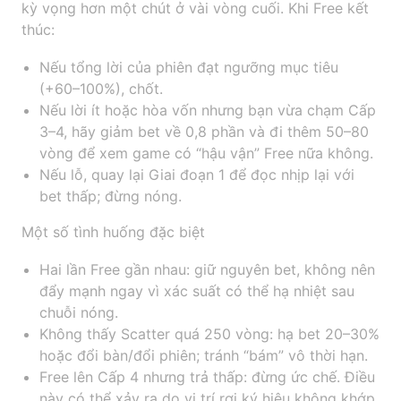
kỳ vọng hơn một chút ở vài vòng cuối. Khi Free kết
thúc:
Nếu tổng lời của phiên đạt ngưỡng mục tiêu
(+60–100%), chốt.
Nếu lời ít hoặc hòa vốn nhưng bạn vừa chạm Cấp
3–4, hãy giảm bet về 0,8 phần và đi thêm 50–80
vòng để xem game có “hậu vận” Free nữa không.
Nếu lỗ, quay lại Giai đoạn 1 để đọc nhịp lại với
bet thấp; đừng nóng.
Một số tình huống đặc biệt
Hai lần Free gần nhau: giữ nguyên bet, không nên
đẩy mạnh ngay vì xác suất có thể hạ nhiệt sau
chuỗi nóng.
Không thấy Scatter quá 250 vòng: hạ bet 20–30%
hoặc đổi bàn/đổi phiên; tránh “bám” vô thời hạn.
Free lên Cấp 4 nhưng trả thấp: đừng ức chế. Điều
này có thể xảy ra do vị trí rơi ký hiệu không khớp