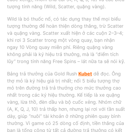
tượng tính năng (Wild, Scatter, quặng vàng).
Wild là bó thuốc nổ, có tác dụng thay thế mọi biểu
tượng thường để hoàn thiện dòng thắng, trừ Scatter
và quặng vàng. Scatter xuất hiện ở các cuộn 2–3–4;
khi rơi 3 Scatter trong một vòng quay, bạn nhận
ngay 10 Vòng quay miễn phí. Riêng quặng vàng
không phải là ký hiệu trả thưởng, mà là “điểm tích
lũy” trong tính năng Free Spins – lát nữa ta sẽ nói kỹ.
Bảng trả thưởng của Gold Rush
Kubet
dễ đọc. Ông
thợ mỏ là ký hiệu giá trị nhất; nối 5 biểu tượng thợ
mỏ trên đường trả trả thưởng cho mức thưởng cao
nhất trong các ký hiệu thường. Kế tiếp là xe quặng
vàng, lừa thồ, đèn dầu và bộ cuốc xẻng. Nhóm chữ
(A, K, Q, J, 10) trả thấp hơn, nhưng lại rơi với tần suất
dày, giúp “nuôi” tài khoản ở những phiên quay bình
thường. Vì game có 25 dòng cố định, tiền thắng của
bạn là tổng cộng từ tất cả đường trả thưởng có kết