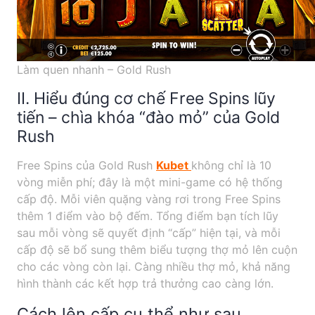
Làm quen nhanh – Gold Rush
II. Hiểu đúng cơ chế Free Spins lũy
tiến – chìa khóa “đào mỏ” của Gold
Rush
Free Spins của Gold Rush
Kubet
không chỉ là 10
vòng miễn phí; đây là một mini-game có hệ thống
cấp độ. Mỗi viên quặng vàng rơi trong Free Spins
thêm 1 điểm vào bộ đếm. Tổng điểm bạn tích lũy
sau mỗi vòng sẽ quyết định “cấp” hiện tại, và mỗi
cấp độ sẽ bổ sung thêm biểu tượng thợ mỏ lên cuộn
cho các vòng còn lại. Càng nhiều thợ mỏ, khả năng
hình thành các kết hợp trả thưởng cao càng lớn.
Cách lên cấp cụ thể như sau