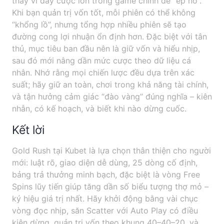
thay vì đẩy cược lớn trong game chính để “ép nổ”.
Khi bạn quản trị vốn tốt, mỗi phiên có thể không
“khổng lồ”, nhưng tổng hợp nhiều phiên sẽ tạo
đường cong lợi nhuận ổn định hơn. Đặc biệt với tân
thủ, mục tiêu ban đầu nên là giữ vốn và hiểu nhịp,
sau đó mới nâng dần mức cược theo dữ liệu cá
nhân. Nhớ rằng mọi chiến lược đều dựa trên xác
suất; hãy giữ an toàn, chơi trong khả năng tài chính,
và tận hưởng cảm giác “đào vàng” đúng nghĩa – kiên
nhẫn, có kế hoạch, và biết khi nào dừng cuốc.
Kết lời
Gold Rush tại Kubet là lựa chọn thân thiện cho người
mới: luật rõ, giao diện dễ dùng, 25 dòng cố định,
bảng trả thưởng minh bạch, đặc biệt là vòng Free
Spins lũy tiến giúp tăng dần số biểu tượng thợ mỏ –
ký hiệu giá trị nhất. Hãy khởi động bằng vài chục
vòng đọc nhịp, săn Scatter với Auto Play có điều
kiện dừng, quản trị vốn theo khung 40–40–20, và