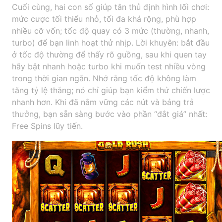
Cuối cùng, hai con số giúp tân thủ định hình lối chơi:
mức cược tối thiểu nhỏ, tối đa khá rộng, phù hợp
nhiều cỡ vốn; tốc độ quay có 3 mức (thường, nhanh,
turbo) để bạn linh hoạt thử nhịp. Lời khuyên: bắt đầu
ở tốc độ thường để thấy rõ guồng, sau khi quen tay
hãy bật nhanh hoặc turbo khi muốn test nhiều vòng
trong thời gian ngắn. Nhớ rằng tốc độ không làm
tăng tỷ lệ thắng; nó chỉ giúp bạn kiểm thử chiến lược
nhanh hơn. Khi đã nắm vững các nút và bảng trả
thưởng, bạn sẵn sàng bước vào phần “đắt giá” nhất:
Free Spins lũy tiến.