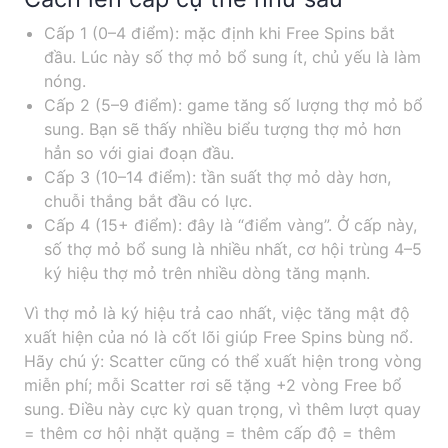
Cấp 1 (0–4 điểm): mặc định khi Free Spins bắt
đầu. Lúc này số thợ mỏ bổ sung ít, chủ yếu là làm
nóng.
Cấp 2 (5–9 điểm): game tăng số lượng thợ mỏ bổ
sung. Bạn sẽ thấy nhiều biểu tượng thợ mỏ hơn
hẳn so với giai đoạn đầu.
Cấp 3 (10–14 điểm): tần suất thợ mỏ dày hơn,
chuỗi thắng bắt đầu có lực.
Cấp 4 (15+ điểm): đây là “điểm vàng”. Ở cấp này,
số thợ mỏ bổ sung là nhiều nhất, cơ hội trùng 4–5
ký hiệu thợ mỏ trên nhiều dòng tăng mạnh.
Vì thợ mỏ là ký hiệu trả cao nhất, việc tăng mật độ
xuất hiện của nó là cốt lõi giúp Free Spins bùng nổ.
Hãy chú ý: Scatter cũng có thể xuất hiện trong vòng
miễn phí; mỗi Scatter rơi sẽ tặng +2 vòng Free bổ
sung. Điều này cực kỳ quan trọng, vì thêm lượt quay
= thêm cơ hội nhặt quặng = thêm cấp độ = thêm