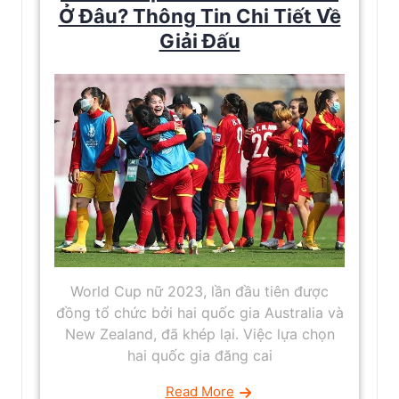
Ở Đâu? Thông Tin Chi Tiết Về
Giải Đấu
World Cup nữ 2023, lần đầu tiên được
đồng tổ chức bởi hai quốc gia Australia và
New Zealand, đã khép lại. Việc lựa chọn
hai quốc gia đăng cai
Read More