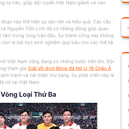
áng tự hào, giúp đội tuyển Việt Nam giành vé vào
i đoạn này thể hiện sự sắc nét và hiệu quả. Các cầu
 và Nguyễn Tiến Linh đã có những đóng góp quan
yết tâm trong từng trận đấu. Sự thành công này không
còn là bài học kinh nghiệm quý báu cho các thế hệ
 nữ Việt Nam cũng đang có những bước tiến lớn. Đội
đang tham gia
Giải Vô địch Bóng đá Nữ U-16 Châu Á
ạnh tranh và cải thiện thứ hạng. Sự phát triển này là
đá nữ tại Việt Nam.
Vòng Loại Thứ Ba