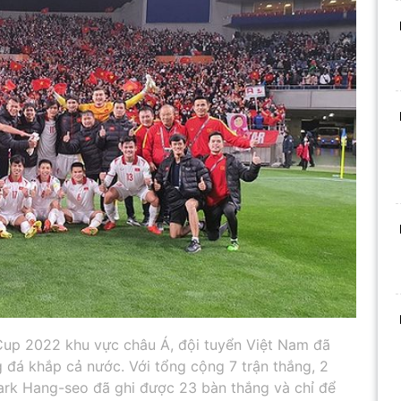
Cup 2022 khu vực châu Á, đội tuyển Việt Nam đã
 đá khắp cả nước. Với tổng cộng 7 trận thắng, 2
 Park Hang-seo đã ghi được 23 bàn thắng và chỉ để