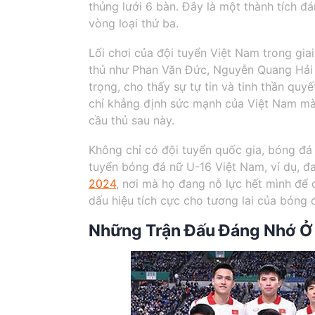
thủng lưới 6 bàn. Đây là một thành tích đ
vòng loại thứ ba.
Lối chơi của đội tuyển Việt Nam trong gia
thủ như Phan Văn Đức, Nguyễn Quang Hải
trọng, cho thấy sự tự tin và tinh thần qu
chỉ khẳng định sức mạnh của Việt Nam mà 
cầu thủ sau này.
Không chỉ có đội tuyển quốc gia, bóng đá
tuyển bóng đá nữ U-16 Việt Nam, ví dụ, 
2024
, nơi mà họ đang nỗ lực hết mình để c
dấu hiệu tích cực cho tương lai của bóng 
Những Trận Đấu Đáng Nhớ Ở 