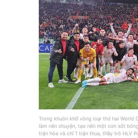
Trong khuôn khổ vòng loại thứ hai World 
làm nên chuyện, tạo nên một cơn sốt bóng
trận hòa và chỉ 1 trận thua, thầy trò HLV