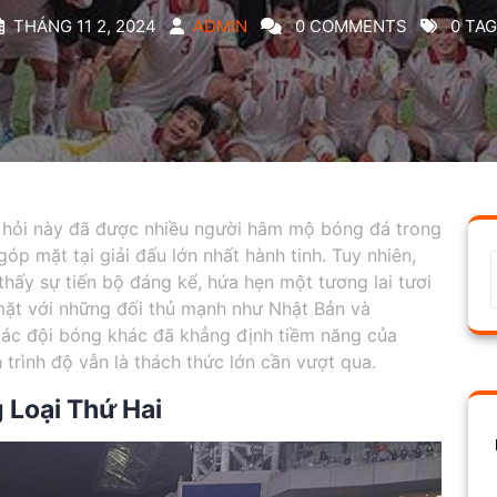
THÁNG 11 2, 2024
ADMIN
0 COMMENTS
0 TA
 hỏi này đã được nhiều người hâm mộ bóng đá trong
óp mặt tại giải đấu lớn nhất hành tinh. Tuy nhiên,
thấy sự tiến bộ đáng kể, hứa hẹn một tương lai tươi
mặt với những đối thủ mạnh như Nhật Bản và
 các đội bóng khác đã khẳng định tiềm năng của
trình độ vẫn là thách thức lớn cần vượt qua.
 Loại Thứ Hai