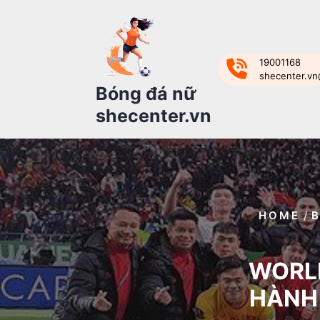
Skip
to
content
19001168
shecenter.v
Bóng đá nữ
shecenter.vn
/
HOME
WORLD
HÀNH 