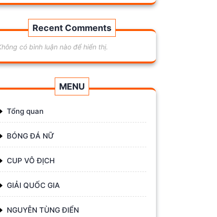
Recent Comments
Không có bình luận nào để hiển thị.
MENU
Tổng quan
BÓNG ĐÁ NỮ
CUP VÔ ĐỊCH
GIẢI QUỐC GIA
NGUYỄN TÙNG ĐIỂN