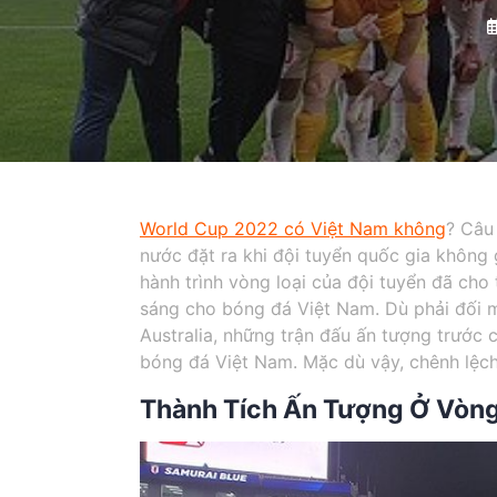
World Cup 2022 có Việt Nam không
? Câu
nước đặt ra khi đội tuyển quốc gia không g
hành trình vòng loại của đội tuyển đã cho 
sáng cho bóng đá Việt Nam. Dù phải đối 
Australia, những trận đấu ấn tượng trước
bóng đá Việt Nam. Mặc dù vậy, chênh lệch 
Thành Tích Ấn Tượng Ở Vòng