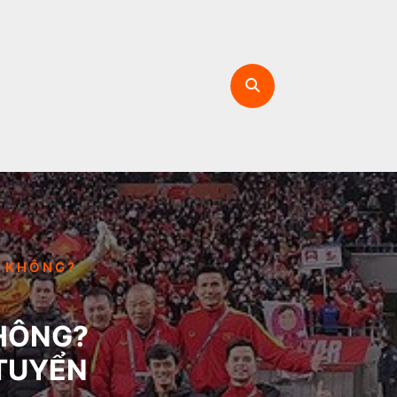
M KHÔNG?
KHÔNG?
 TUYỂN