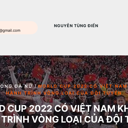
NGUYỄN TÙNG ĐIỂN
n@gmail.com
/
BÓNG ĐÁ NỮ
WORLD CUP 2022 CÓ VIỆT NA
HÀNH TRÌNH VÒNG LOẠI CỦA ĐỘI TUYỂN
 CUP 2022 CÓ VIỆT NAM 
TRÌNH VÒNG LOẠI CỦA ĐỘI