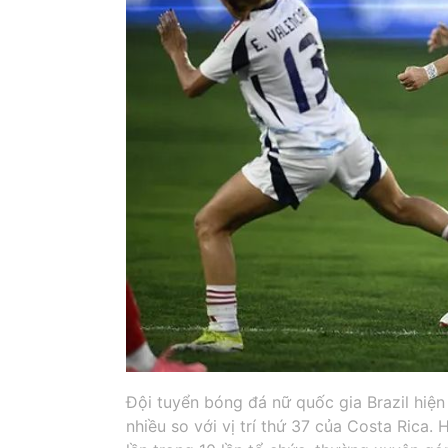
Đội tuyển bóng đá nữ quốc gia Brazil hiệ
nhiều so với vị trí thứ 37 của Costa Rica