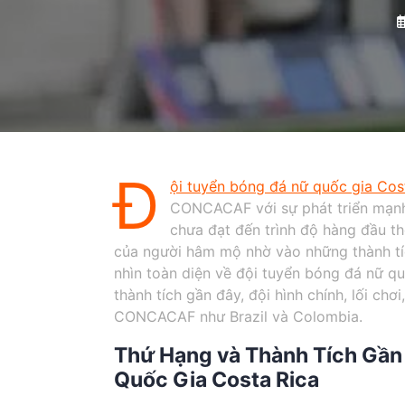
Đ
ội tuyển bóng đá nữ quốc gia Cos
CONCACAF với sự phát triển mạnh 
chưa đạt đến trình độ hàng đầu th
của người hâm mộ nhờ vào những thành tíc
nhìn toàn diện về đội tuyển bóng đá nữ qu
thành tích gần đây, đội hình chính, lối ch
CONCACAF như Brazil và Colombia.
Thứ Hạng và Thành Tích Gần
Quốc Gia Costa Rica