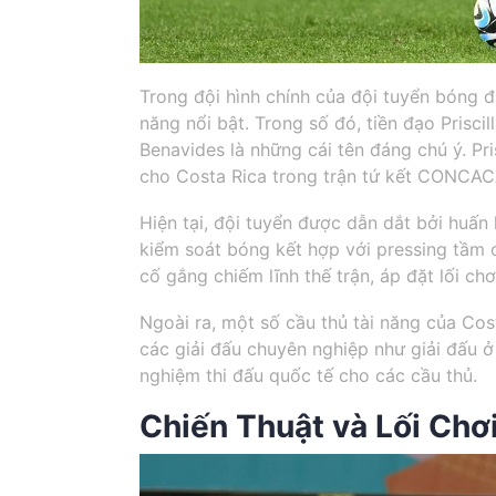
Trong đội hình chính của đội tuyển bóng đá
năng nổi bật. Trong số đó, tiền đạo Priscil
Benavides là những cái tên đáng chú ý. Pris
cho Costa Rica trong trận tứ kết CONCAC
Hiện tại, đội tuyển được dẫn dắt bởi huấn 
kiểm soát bóng kết hợp với pressing tầm c
cố gắng chiếm lĩnh thế trận, áp đặt lối chơ
Ngoài ra, một số cầu thủ tài năng của Cos
các giải đấu chuyên nghiệp như giải đấu 
nghiệm thi đấu quốc tế cho các cầu thủ.
Chiến Thuật và Lối Chơ