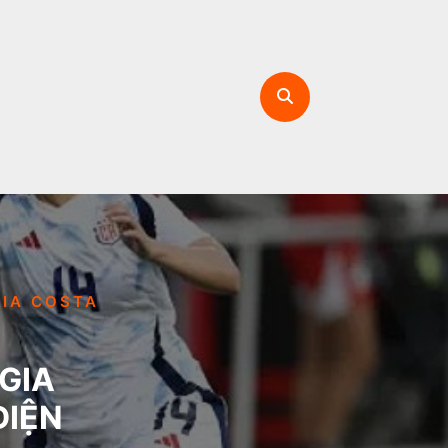
GIA COSTA
GIA
DIỆN