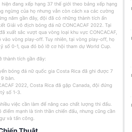
 hiện đang xếp hạng 37 thế giới theo bảng xếp hạng
hông ngừng của họ nhưng vẫn còn cách xa các cường
ng năm gần đây, đội đã có những thành tích ấn
tứ kết Giải vô địch bóng đá nữ CONCACAF 2022. Tại
 đã xuất sắc vượt qua vòng loại khu vực CONCACAF,
 vào vòng play-off. Tuy nhiên, tại vòng play-off, họ
tỷ số 0-1, qua đó bỏ lỡ cơ hội tham dự World Cup.
 thành tích gần đây:
uyển bóng đá nữ quốc gia Costa Rica đã ghi được 7
 9 bàn.
NCACAF 2022, Costa Rica đã gặp Canada, đội đứng
 tỷ số 1-3.
hiều việc cần làm để nâng cao chất lượng thi đấu.
rõ điểm mạnh là tinh thần chiến đấu, nhưng cũng cần
gự và tấn công.
 Chiến Thuật