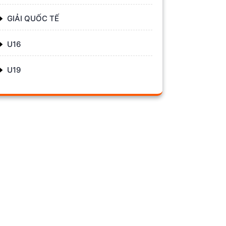
GIẢI QUỐC TẾ
U16
U19