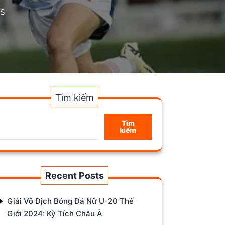
GS
Tìm kiếm
Tìm
kiếm
Recent Posts
Giải Vô Địch Bóng Đá Nữ U-20 Thế
Giới 2024: Kỳ Tích Châu Á