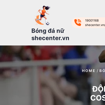
Skip
to
content
19001168
shecenter.v
Bóng đá nữ
shecenter.vn
/
HOME
B
ĐỘ
COS